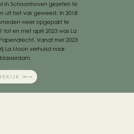
l in Schoonhoven gezeten te
 uit het vak geweest. In 2018
dsmeden weer opgepakt te
 tot en met april 2023 was La
 Papendrecht. Vanaf mei 2023
ij La Moon verhuisd naar
lblasserdam.
BEKIJK