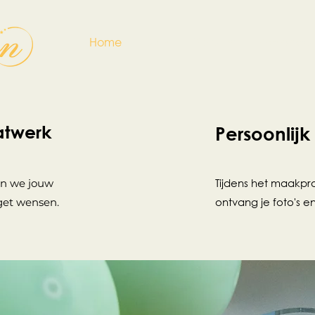
Home
Over
Diensten
Workshop
atwerk
Persoonlijk
Tijdens het maakpr
n we jouw
ontvang je foto's en
et wensen.