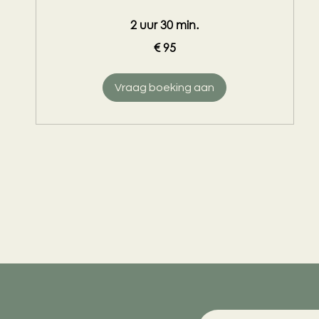
2 uur 30 min.
95
€ 95
euro
Vraag boeking aan