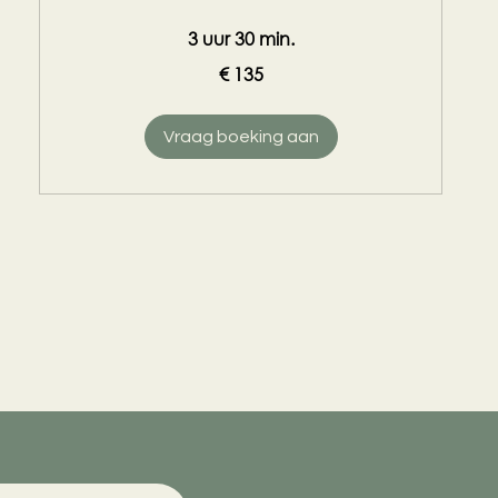
3 uur 30 min.
135
€ 135
euro
Vraag boeking aan