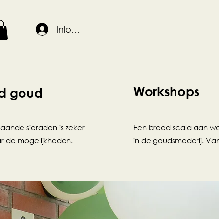
Inloggen
Workshops
d goud
aande sieraden is zeker
Een breed scala aan w
ar de mogelijkheden.
in de goudsmederij. Van