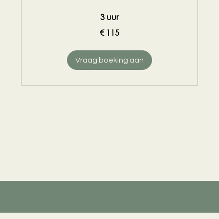
3 uur
115
€ 115
euro
Vraag boeking aan