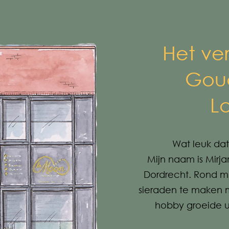
Het ve
Gou
L
Wat leuk dat
Mijn naam is Mirja
Dordrecht. Rond mi
sieraden te maken m
hobby groeide ui