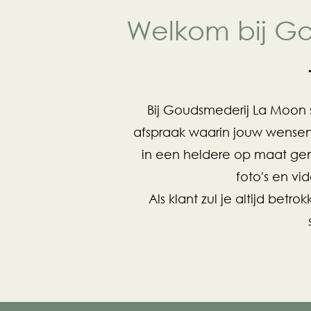
Welkom bij G
Bij Goudsmederij La Moon s
afspraak waarin jouw wense
in een heldere op maat gem
foto's en v
Als klant zul je altijd betro