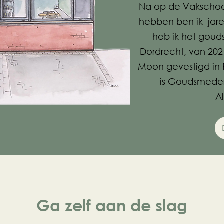
Na op de Vakschoo
hebben ben ik jaren
heb ik het gou
Dordrecht, van 2021
Moon gevestigd in
is Goudsmeder
A
Ga zelf aan de slag