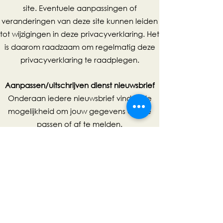
site. Eventuele aanpassingen of
veranderingen van deze site kunnen leiden
tot wijzigingen in deze privacyverklaring. Het
is daarom raadzaam om regelmatig deze
privacyverklaring te raadplegen.
Aanpassen/uitschrijven dienst nieuwsbrief
Onderaan iedere nieuwsbrief vind je de
mogelijkheid om jouw gegevens aan te
passen of af te melden.
Aanpassen/uitschrijven communicatie
Als je jouw gegevens wilt aanpassen of uit
onze bestanden wilt laten verwijderen, kun
je contact opnemen met Goudsmederij La
Moon via onderstaande contactgegevens.