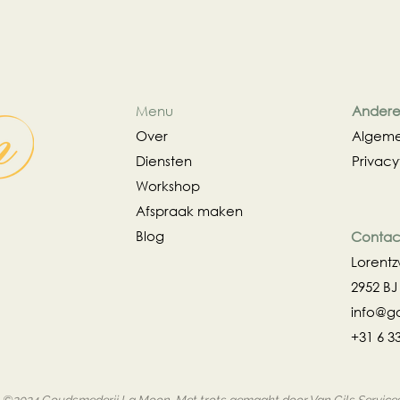
Menu
Andere 
Over
Algeme
Diensten
Privacy
Workshop
Afspraak maken
Blog
Contac
Lorent
2952 BJ
info@g
+31 6 3
©2024 Goudsmederij La Moon. Met trots gemaakt door Van Gils Service