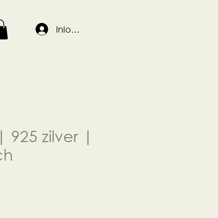
Inloggen
 925 zilver |
ch
js