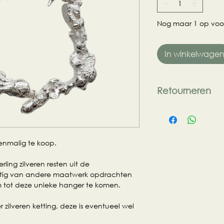
Nog maar 1 op voo
In winkelwage
Retourneren
Dit is een unieke h
gemaakt. Retourner
onder speciale vo
enmalig te koop.
Bij retournatie binn
verpakking en zond
rling zilveren resten uit de
retour betaling 80%
komstig van andere maatwerk opdrachten
van het sieraad zij
m tot deze unieke hanger te komen.
met restitutie helaa
Kosten voor het re
zilveren ketting, deze is eventueel wel
verzending) is voor