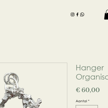
Contact
Blog
Webshop
Hanger |
Organis
Pri
€ 60,00
Aantal
*