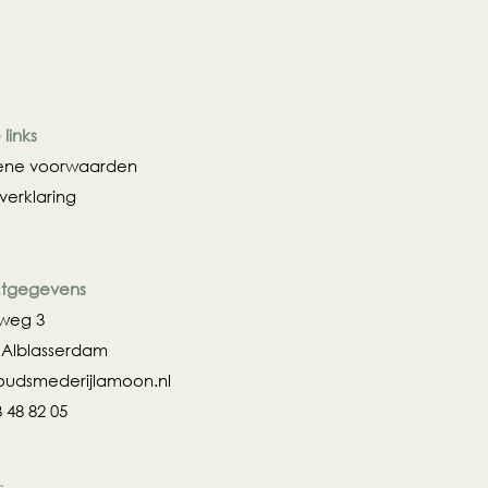
links
ne voorwaarden
verklaring
tgegevens
zweg 3
 Alblasserdam
oudsmederijlamoon.nl
3 48 82 05
s