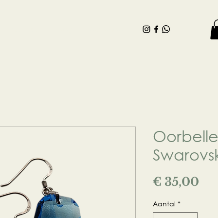
Contact
Blog
Webshop
Oorbelle
Swarovsk
Pri
€ 35,00
Aantal
*