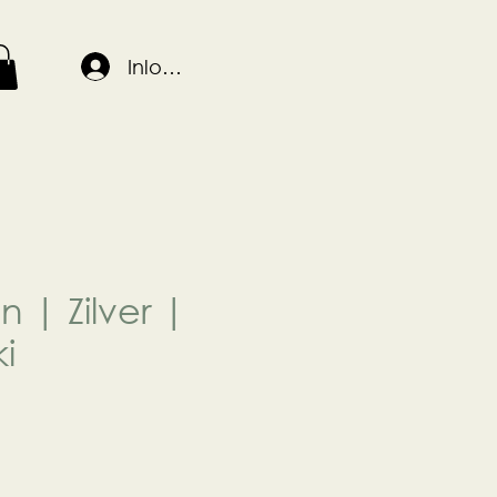
Inloggen
n | Zilver |
i
js