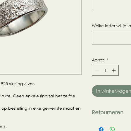
Welke letter wil je 
Aantal
*
5 sterling zilver.
In winkelwage
lakte. Geen enkele ring zal het zelfde
 op bestelling in elke gewenste maat en
Retourneren
Bij retournatie binn
dik.
verpakking en zond