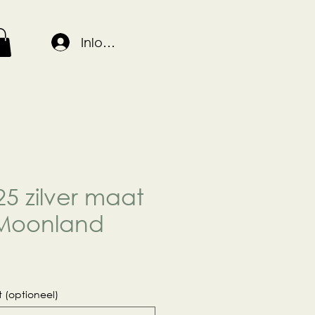
Inloggen
25 zilver maat
 Moonland
ijs
 (optioneel)