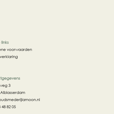
% van de originele verkoopprijs
n. Na deze periode is retourneren
s niet mogelijk.
tourneren (aangetekende
 de koper.
links
ne voorwaarden
verklaring
tgegevens
zweg 3
 Alblasserdam
oudsmederijlamoon.nl
3 48 82 05