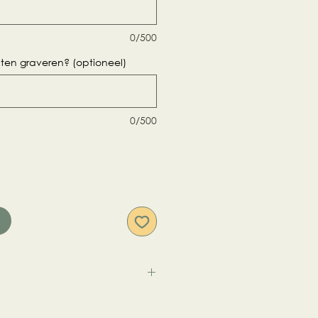
0/500
laten graveren? (optioneel)
0/500
n
en 2 weken in originele
er enige gebruikssporen zal de