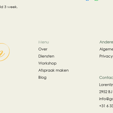
retour betaling 100
ld 3 week.
van het sieraad zij
met restitutie helaa
Kosten voor het re
verzending) is voor
Menu
Andere 
Over
Algeme
Diensten
Privacy
Workshop
Afspraak maken
Blog
Contac
Lorent
2952 BJ
info@g
+31 6 3