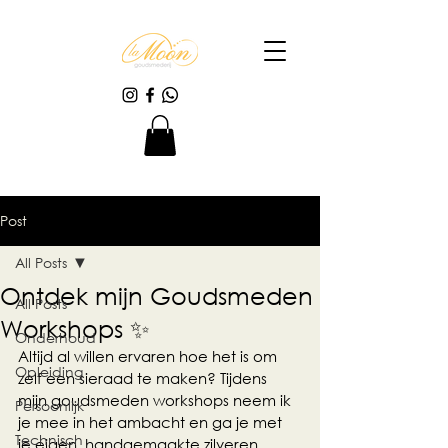
Post
All Posts
Ontdek mijn Goudsmeden
All Posts
Workshops ✨
Onderhoud
Altijd al willen ervaren hoe het is om 
Opleiding
zelf een sieraad te maken? Tijdens 
mijn goudsmeden workshops neem ik 
Persoonlijk
je mee in het ambacht en ga je met 
Technisch
je eigen, handgemaakte zilveren 