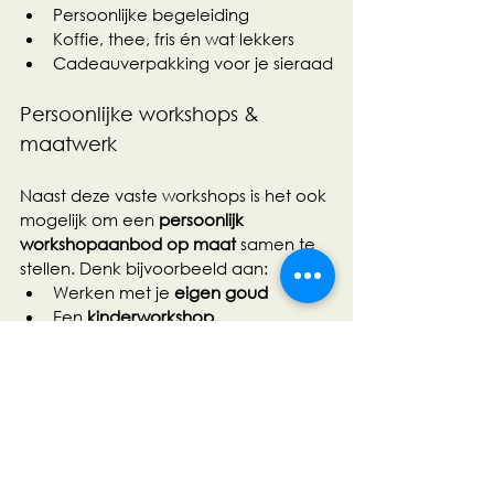
Persoonlijke begeleiding
Koffie, thee, fris én wat lekkers
Cadeauverpakking voor je sieraad
Persoonlijke workshops & 
maatwerk
Naast deze vaste workshops is het ook 
mogelijk om een 
persoonlijk 
workshopaanbod op maat
 samen te 
stellen. Denk bijvoorbeeld aan:
Werken met je 
eigen goud
Een 
kinderworkshop
Zelf trouwringen maken
Een 
privécursus
 of één-op-één 
begeleiding
Heb je een speciaal idee of wens? 
Neem gerust contact op, dan denk ik 
graag met je mee. 